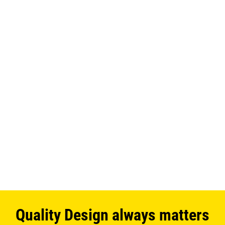
LMARCHITECTS διαμέρισμα
Κoλωνάκι
Δείτε το νέο έργο
Quality Design always matters